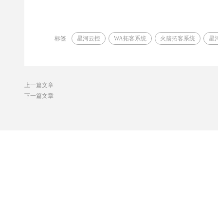
标签
星河云控
WA拓客系统
火箭拓客系统
星
上一篇文章
下一篇文章